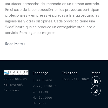
satisfacer demandas del mercado en un tiempo acotado.
En el caso de la construcción, en los proyectos participan
profesionales y empresas vinculadas a la arquitectura, las
ingenierías y otras disciplinas. Cada proyecto tiene una
“vida” hasta que se produce un entregable: producto o
servicio. Para logar los mejores
Read More »
Endereço
Telefone
Redes
Construction
+598 2418 3862
Luis Piera
Management
2027, Piso 7
Services
CP 11200 ·
Montevidéu,
Uruguai