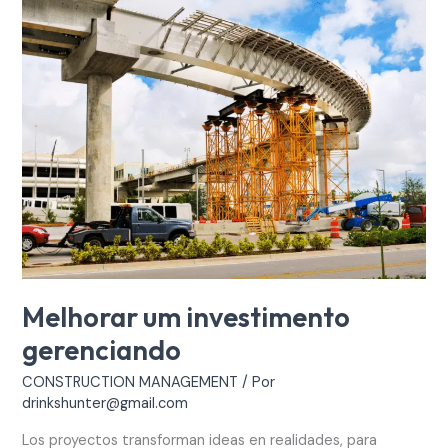
um
investimento
gerenciando
Melhorar um investimento
gerenciando
CONSTRUCTION MANAGEMENT
/ Por
drinkshunter@gmail.com
Los proyectos transforman ideas en realidades, para