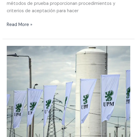
métodos de prueba proporcionan procedimientos y
criterios de aceptación para hacer
Read More »
Um
marco
que
nos
enche
de
orgulho