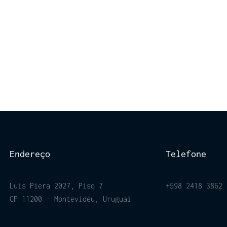
Endereço
Telefone
Luis Piera 2027, Piso 7
+598 2418 3862
CP 11200 · Montevidéu, Uruguai