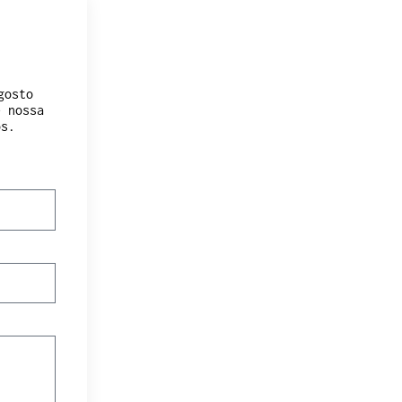
gosto
e nossa
os.