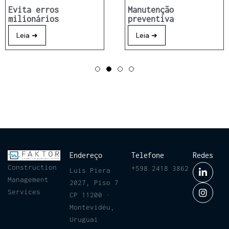
Evita erros
Manutenção
milionários
preventiva
Leia ➜
Leia ➜
Endereço
Telefone
Redes
Construction
+598 2418 3862
Luis Piera
Management
2027, Piso 7
Services
CP 11200 ·
Montevidéu,
Uruguai